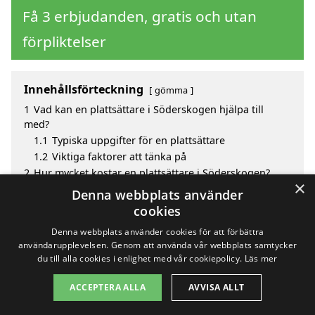
Få 3 erbjudanden, gratis och utan
förpliktelser
Innehållsförteckning
gömma
1
Vad kan en plattsättare i Söderskogen hjälpa till
med?
1.1
Typiska uppgifter för en plattsättare
1.2
Viktiga faktorer att tänka på
2
Hur mycket kostar en plattsättare i Söderskogen?
×
3
Fördelar med att välja plattsättare i Söderskogen
Denna webbplats använder
4
Sök efter en skicklig plattsättare i de omgivande
cookies
städerna Söderskogen
Denna webbplats använder cookies för att förbättra
användarupplevelsen. Genom att använda vår webbplats samtycker
du till alla cookies i enlighet med vår cookiepolicy.
Läs mer
Copyright 2026 - Pilanto Aps
ACCEPTERA ALLA
AVVISA ALLT
Hem
Om / kontakt
Blogg
Webbplatskarta
Villkor