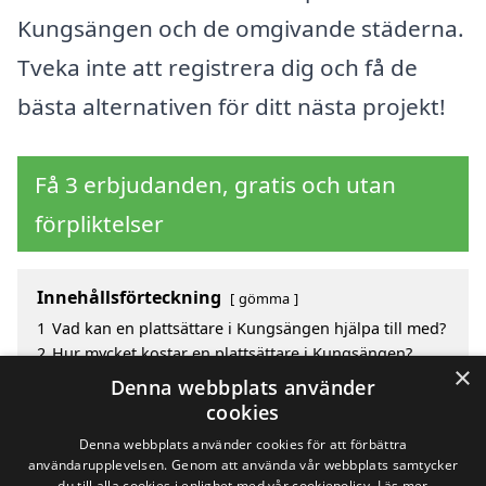
Kungsängen och de omgivande städerna.
Tveka inte att registrera dig och få de
bästa alternativen för ditt nästa projekt!
Få 3 erbjudanden, gratis och utan
förpliktelser
Innehållsförteckning
gömma
1
Vad kan en plattsättare i Kungsängen hjälpa till med?
2
Hur mycket kostar en plattsättare i Kungsängen?
×
3
Fördelar med att välja plattsättare i Kungsängen
Denna webbplats använder
4
Sök efter en skicklig plattsättare i de omgivande
cookies
städerna Kungsängen
Denna webbplats använder cookies för att förbättra
användarupplevelsen. Genom att använda vår webbplats samtycker
du till alla cookies i enlighet med vår cookiepolicy.
Läs mer