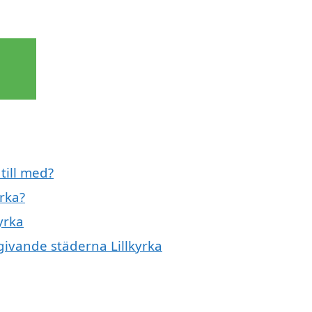
 till med?
yrka?
kyrka
mgivande städerna Lillkyrka