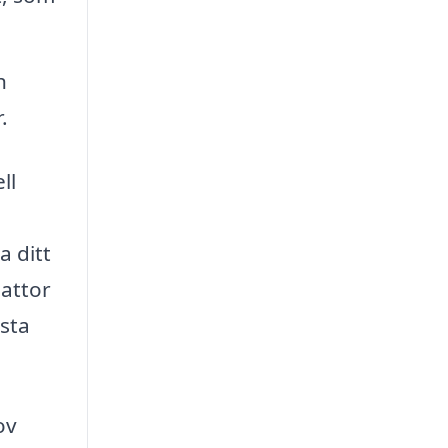
h
.
ll
a ditt
lattor
ästa
ov