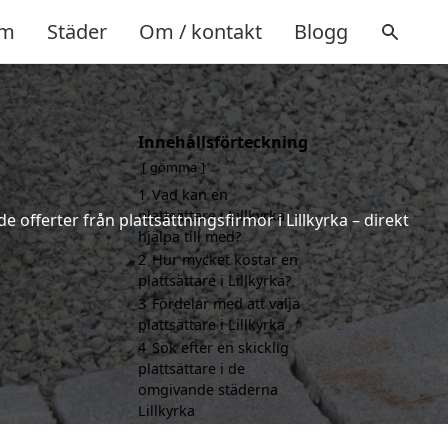
m
Städer
Om / kontakt
Blogg
Innehållsförteckning
gömma
1
Vad kan en
plattsättare i Lillkyrka
 offerter från plattsättningsfirmor i Lillkyrka – direkt
hjälpa till med?
2
Hur mycket kostar en
plattsättare i Lillkyrka?
3
Fördelar med att välja
plattsättare i Lillkyrka
4
Sök efter en skicklig
plattsättare i de
omgivande städerna
Lillkyrka