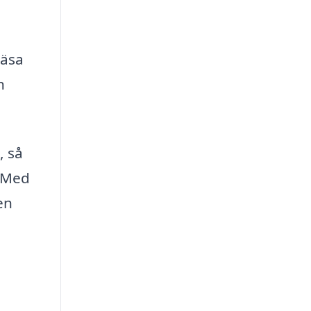
n
läsa
h
, så
. Med
en