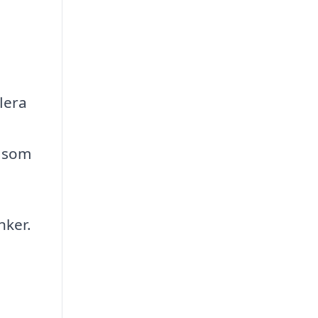
lera
e som
nker.