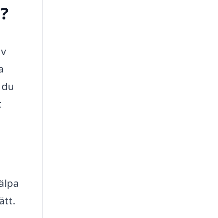
d?
av
a
m du
t
älpa
ätt.