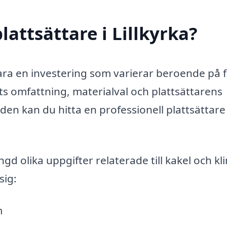
attsättare i Lillkyrka?
n vara en investering som varierar beroende på f
s omfattning, materialval och plattsättarens
en kan du hitta en professionell plattsättar
gd olika uppgifter relaterade till kakel och kli
sig:
m