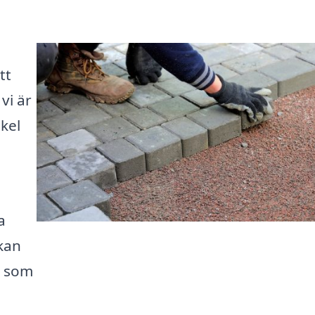
tt
vi är
kel
a
 kan
v som