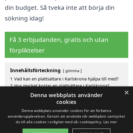
din budget. Så tveka inte att börja din
sökning idag!
Få 3 erbjudanden, gratis och utan
förpliktelser
Innehållsförteckning
gömma
1
Vad kan en plattsättare i Karlskrona hjälpa till med?
2
Hur mycket kostar en plattsättare i Karlskrona?
×
3
Fördelar med att välja plattsättare i Karlskrona
Denna webbplats använder
4
Sök efter en skicklig plattsättare i de omgivande
cookies
städerna till Karlskrona
Denna webbplats använder cookies för att förbättra
användarupplevelsen. Genom att använda vår webbplats samtycker
du till alla cookies i enlighet med vår cookiepolicy.
Läs mer