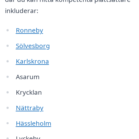
inkluderar:
Ronneby
Sölvesborg
Karlskrona
Asarum
Krycklan
Nättraby
Hässleholm
Lyckeby