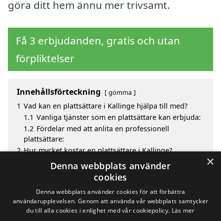
göra ditt hem ännu mer trivsamt.
Få 3 erbjudanden, gratis och utan
förpliktelser
Innehållsförteckning
gömma
1
Vad kan en plattsättare i Kallinge hjälpa till med?
1.1
Vanliga tjänster som en plattsättare kan erbjuda:
1.2
Fördelar med att anlita en professionell
plattsättare:
2
Hur mycket kostar en plattsättare i Kallinge?
×
3
Fördelar med att välja plattsättare i Kallinge
Denna webbplats använder
4
Sök efter en skicklig plattsättare i de omgivande
cookies
städerna Kallinge
Denna webbplats använder cookies för att förbättra
användarupplevelsen. Genom att använda vår webbplats samtycker
du till alla cookies i enlighet med vår cookiepolicy.
Läs mer