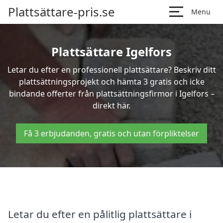
Plattsättare-pris.se
Menu
Plattsättare Igelfors
Letar du efter en professionell plattsättare? Beskriv ditt
plattsättningsprojekt och hämta 3 gratis och icke
bindande offerter från plattsättningsfirmor i Igelfors –
direkt här.
Få 3 erbjudanden, gratis och utan förpliktelser
Letar du efter en pålitlig plattsättare i