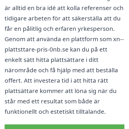
är alltid en bra idé att kolla referenser och
tidigare arbeten för att säkerställa att du
får en pålitlig och erfaren yrkesperson.
Genom att använda en plattform som xn--
plattsttare-pris-0nb.se kan du på ett
enkelt sätt hitta plattsättare i ditt
närområde och få hjälp med att beställa
offert. Att investera tid i att hitta rätt
plattsättare kommer att löna sig när du
står med ett resultat som både är
funktionellt och estetiskt tilltalande.