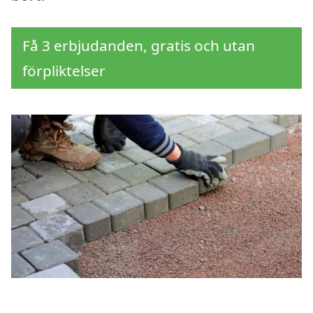
Få 3 erbjudanden, gratis och utan
förpliktelser