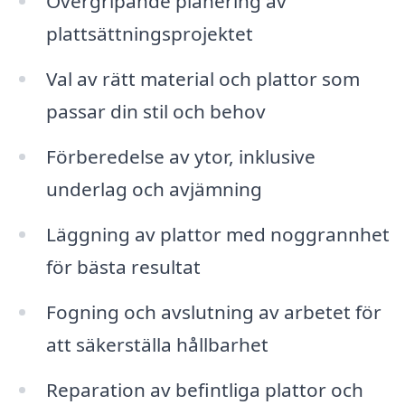
Övergripande planering av
plattsättningsprojektet
Val av rätt material och plattor som
passar din stil och behov
Förberedelse av ytor, inklusive
underlag och avjämning
Läggning av plattor med noggrannhet
för bästa resultat
Fogning och avslutning av arbetet för
att säkerställa hållbarhet
Reparation av befintliga plattor och