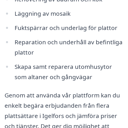
Läggning av mosaik
Fuktspärrar och underlag för plattor
Reparation och underhåll av befintliga
plattor
Skapa samt reparera utomhusytor
som altaner och gångvägar
Genom att använda vår plattform kan du
enkelt begära erbjudanden från flera
plattsättare i Igelfors och jämföra priser
och tjänster. Det ger dig möjlighet att