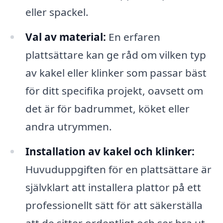
eller spackel.
Val av material:
En erfaren
plattsättare kan ge råd om vilken typ
av kakel eller klinker som passar bäst
för ditt specifika projekt, oavsett om
det är för badrummet, köket eller
andra utrymmen.
Installation av kakel och klinker:
Huvuduppgiften för en plattsättare är
självklart att installera plattor på ett
professionellt sätt för att säkerställa
att de sitter ordentligt och ser bra ut.