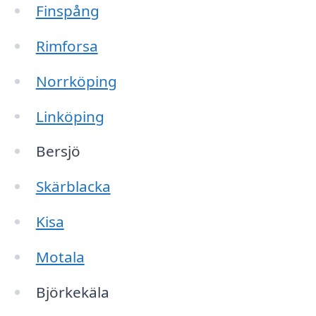
Finspång
Rimforsa
Norrköping
Linköping
Bersjö
Skärblacka
Kisa
Motala
Björkekäla