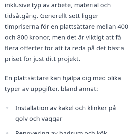
inklusive typ av arbete, material och
tidsåtgång. Generellt sett ligger
timpriserna för en plattsättare mellan 400
och 800 kronor, men det är viktigt att få
flera offerter för att ta reda på det bästa
priset för just ditt projekt.
En plattsättare kan hjälpa dig med olika
typer av uppgifter, bland annat:
Installation av kakel och klinker på
golv och väggar
Renovering av badrum och kök