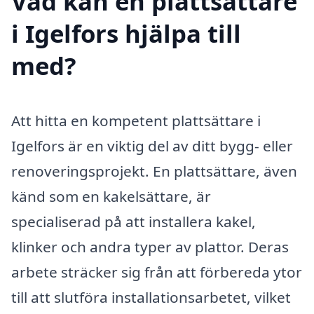
Vad kan en plattsättare
i Igelfors hjälpa till
med?
Att hitta en kompetent plattsättare i
Igelfors är en viktig del av ditt bygg- eller
renoveringsprojekt. En plattsättare, även
känd som en kakelsättare, är
specialiserad på att installera kakel,
klinker och andra typer av plattor. Deras
arbete sträcker sig från att förbereda ytor
till att slutföra installationsarbetet, vilket