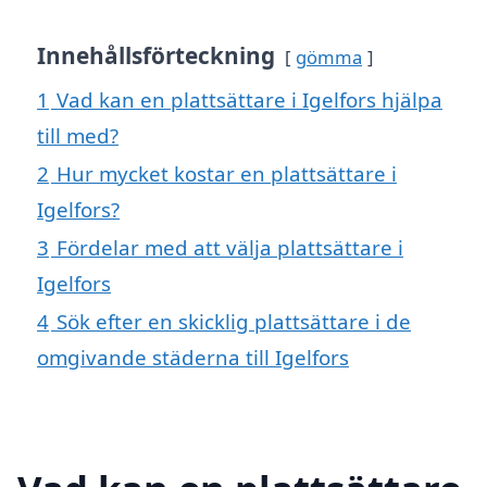
Innehållsförteckning
gömma
1
Vad kan en plattsättare i Igelfors hjälpa
till med?
2
Hur mycket kostar en plattsättare i
Igelfors?
3
Fördelar med att välja plattsättare i
Igelfors
4
Sök efter en skicklig plattsättare i de
omgivande städerna till Igelfors