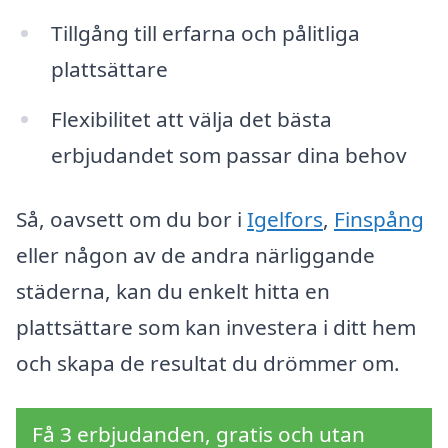
Tillgång till erfarna och pålitliga
plattsättare
Flexibilitet att välja det bästa
erbjudandet som passar dina behov
Så, oavsett om du bor i
Igelfors
,
Finspång
eller någon av de andra närliggande
städerna, kan du enkelt hitta en
plattsättare som kan investera i ditt hem
och skapa de resultat du drömmer om.
Få 3 erbjudanden, gratis och utan