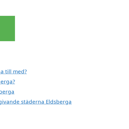
a till med?
berga?
sberga
omgivande städerna Eldsberga