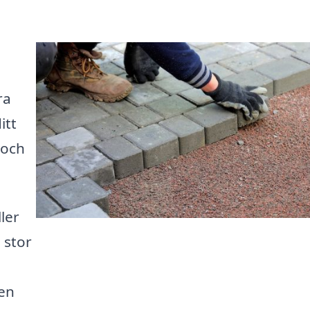
ra
itt
 och
ler
 stor
gen