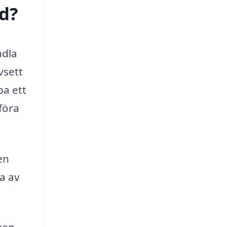
ed?
ndla
vsett
pa ett
föra
en
a av