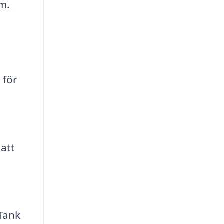
m.
 för
 att
 Tänk