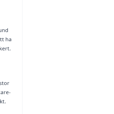
kund
tt ha
kert.
stor
tare-
kt.