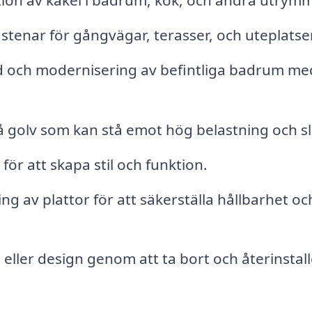
ation av kakel i badrum, kök, och andra utrym
stenar för gångvägar, terasser, och uteplatser
ch modernisering av befintliga badrum me
på golv som kan stå emot hög belastning och sl
för att skapa stil och funktion.
ng av plattor för att säkerställa hållbarhet oc
eller design genom att ta bort och återinstal