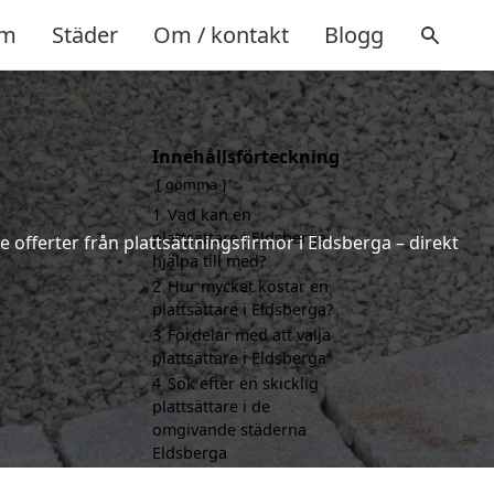
m
Städer
Om / kontakt
Blogg
Innehållsförteckning
gömma
1
Vad kan en
plattsättare i Eldsberga
e offerter från plattsättningsfirmor i Eldsberga – direkt
hjälpa till med?
2
Hur mycket kostar en
plattsättare i Eldsberga?
3
Fördelar med att välja
plattsättare i Eldsberga
4
Sök efter en skicklig
plattsättare i de
omgivande städerna
Eldsberga