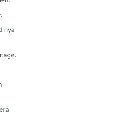
men.
.
d nya
itage.
h
lera