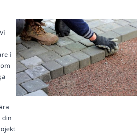
Vi
re i
r om
ga
ära
 din
rojekt