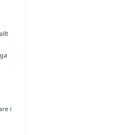
llt
gga
re i