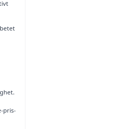
ivt
rbetet
gghet.
-pris-