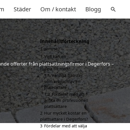
m
Städer
Om / kontakt
Blogg
Innehållsförteckning
gömma
1
Vad kan en
plattsättare i Degerfors
ande offerter från plattsättningsfirmor i Degerfors –
hjälpa till med?
1.1
Vanliga tjänster
som erbjuds av en
plattsättare
1.2
Fördelar med att
anlita en professionell
plattsättare
2
Hur mycket kostar en
plattsättare i Degerfors?
3
Fördelar med att välja