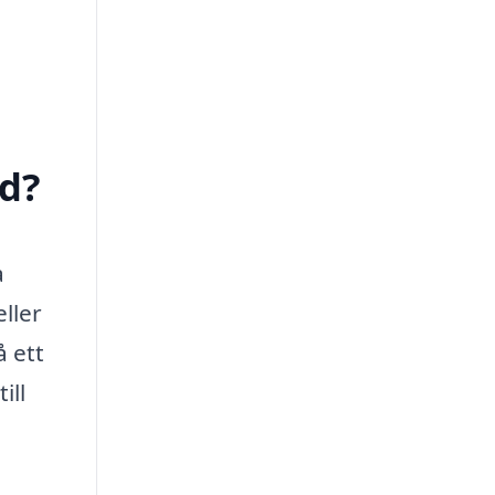
ed?
a
ller
å ett
ill