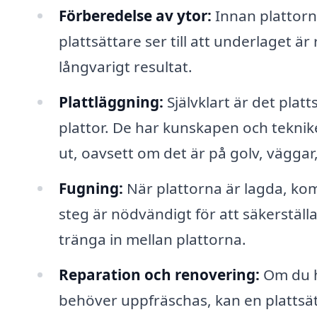
Förberedelse av ytor:
Innan plattorna 
plattsättare ser till att underlaget är 
långvarigt resultat.
Plattläggning:
Självklart är det plat
plattor. De har kunskapen och tekniken
ut, oavsett om det är på golv, väggar,
Fugning:
När plattorna är lagda, kom
steg är nödvändigt för att säkerställa
tränga in mellan plattorna.
Reparation och renovering:
Om du ha
behöver uppfräschas, kan en plattsät