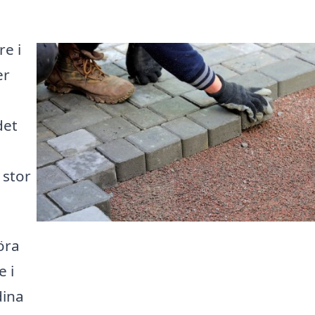
re i
er
det
 stor
öra
e i
dina