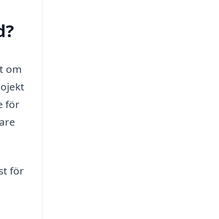
d?
tt om
rojekt
e för
tare
t för