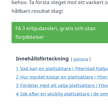
behov. Ta första steget mot ett vackert 
hållbart resultat idag!
Få 3 erbjudanden, gratis och utan
förpliktelser
Innehållsförteckning
gömma
1
Vad kan en plattsättare i Ytterstad hjälpa
2
Hur mycket kostar en plattsättare i Ytte
3
Fördelar med att välja plattsättare i Ytte
4
Sök efter en skicklig plattsättare i de 