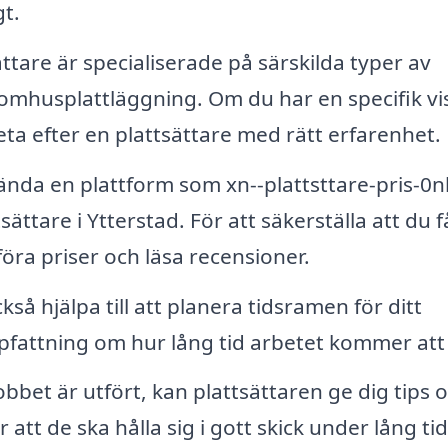
t.
ättare är specialiserade på särskilda typer av
omhusplattläggning. Om du har en specifik vi
 leta efter en plattsättare med rätt erfarenhet.
da en plattform som xn--plattsttare-pris-0n
sättare i Ytterstad. För att säkerställa att du f
öra priser och läsa recensioner.
så hjälpa till att planera tidsramen för ditt
uppfattning om hur lång tid arbetet kommer att 
jobbet är utfört, kan plattsättaren ge dig tips 
att de ska hålla sig i gott skick under lång tid