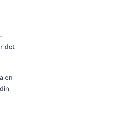
r
-
ör det
pa en
 din