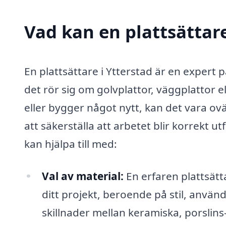
Vad kan en plattsättare
En plattsättare i Ytterstad är en expert 
det rör sig om golvplattor, väggplattor 
eller bygger något nytt, kan det vara ovär
att säkerställa att arbetet blir korrekt 
kan hjälpa till med:
Val av material:
En erfaren plattsätt
ditt projekt, beroende på stil, anvä
skillnader mellan keramiska, porslins