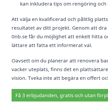
kan inkludera tips om rengöring och 
Att välja en kvalificerad och pålitlig plat
resultatet av ditt projekt. Genom att dra
0nb.se får du möjlighet att enkelt hitta o
lättare att fatta ett informerat val.
Oavsett om du planerar att renovera badr
vacker uteplats, finns det en plattsättare
vision. Tveka inte att begära en offert och
Få 3 erbjudanden, gratis och utan förpl