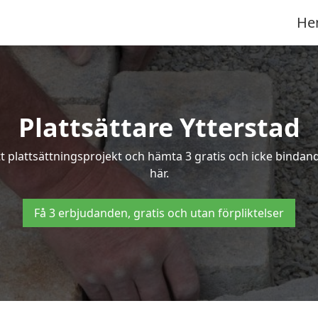
He
Plattsättare Ytterstad
tt plattsättningsprojekt och hämta 3 gratis och icke bindand
här.
Få 3 erbjudanden, gratis och utan förpliktelser