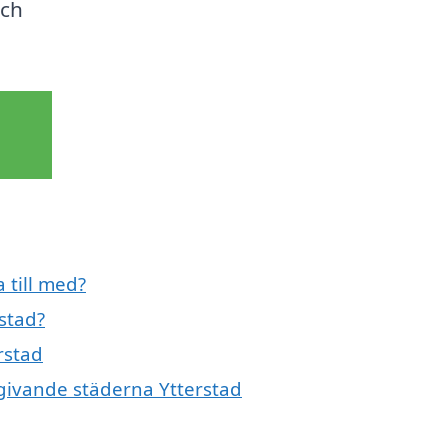
och
 till med?
rstad?
rstad
omgivande städerna Ytterstad