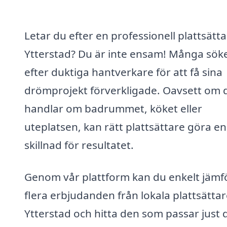
Letar du efter en professionell plattsätta
Ytterstad? Du är inte ensam! Många sök
efter duktiga hantverkare för att få sina
drömprojekt förverkligade. Oavsett om 
handlar om badrummet, köket eller
uteplatsen, kan rätt plattsättare göra en
skillnad för resultatet.
Genom vår plattform kan du enkelt jämf
flera erbjudanden från lokala plattsättar
Ytterstad och hitta den som passar just 