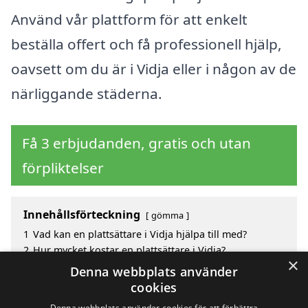
Använd vår plattform för att enkelt
beställa offert och få professionell hjälp,
oavsett om du är i Vidja eller i någon av de
närliggande städerna.
Få 3 erbjudanden, gratis och utan
förpliktelser
Innehållsförteckning
gömma
1
Vad kan en plattsättare i Vidja hjälpa till med?
2
Hur mycket kostar en plattsättare i Vidja?
×
3
Fördelar med att välja plattsättare i Vidja
Denna webbplats använder
4
Sök efter en skicklig plattsättare i de omgivande
cookies
städerna till Vidja
Denna webbplats använder cookies för att förbättra