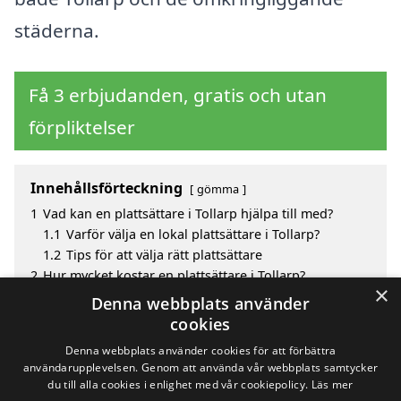
städerna.
Få 3 erbjudanden, gratis och utan
förpliktelser
Innehållsförteckning
gömma
1
Vad kan en plattsättare i Tollarp hjälpa till med?
1.1
Varför välja en lokal plattsättare i Tollarp?
1.2
Tips för att välja rätt plattsättare
2
Hur mycket kostar en plattsättare i Tollarp?
×
3
Fördelar med att välja plattsättare i Tollarp
Denna webbplats använder
4
Sök efter en skicklig plattsättare i de omgivande
cookies
städerna till Tollarp
Denna webbplats använder cookies för att förbättra
användarupplevelsen. Genom att använda vår webbplats samtycker
du till alla cookies i enlighet med vår cookiepolicy.
Läs mer