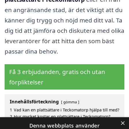
en angränsande stad, är det viktigt att du
känner dig trygg och nöjd med ditt val. Ta
dig tid att jämföra och diskutera med olika
leverantörer för att hitta den som bäst
passar dina behov.
Få 3 erbjudanden, gratis och utan
förpliktelser
Innehållsförteckning
gömma
1
Vad kan en plattsättare i Teckomatorp hjälpa till med?
2
Hur mycket kostar en plattsättare i Teckomatorp?
×
3
Fördelar med att välja plattsättare i Teckomatorp
Denna webbplats använder