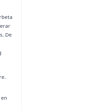
arbeta
nerar
s. De
g
re.
 en