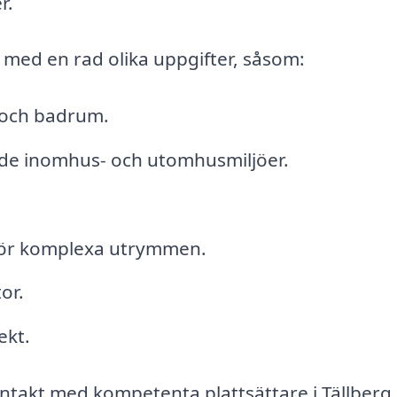
r.
ll med en rad olika uppgifter, såsom:
k och badrum.
åde inomhus- och utomhusmiljöer.
 för komplexa utrymmen.
or.
ekt.
ntakt med kompetenta plattsättare i Tällberg.