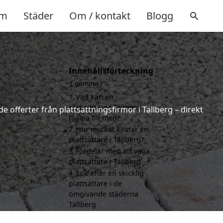
m
Städer
Om / kontakt
Blogg
Innehållsförteckning
gömma
1
Vad kan en
plattsättare i Tällberg
e offerter från plattsättningsfirmor i Tällberg – direkt
hjälpa till med?
2
Hur mycket kostar en
plattsättare i Tällberg?
3
Fördelar med att välja
plattsättare i Tällberg
4
Sök efter en skicklig
plattsättare i de
omgivande städerna
Tällberg