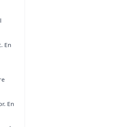
l
t. En
re
r. En