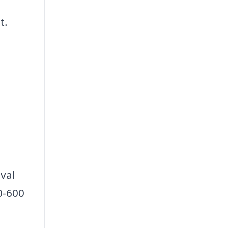
t.
val
0-600