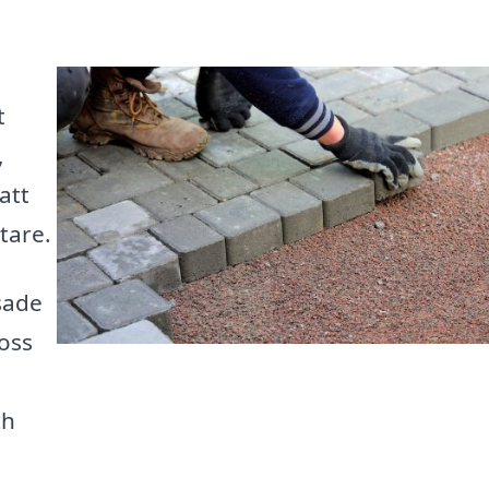
t
,
att
tare.
sade
 oss
ch