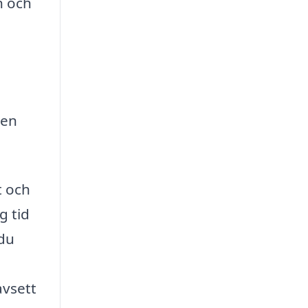
n och
 en
t och
g tid
 du
avsett