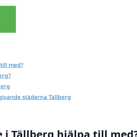
till med?
erg?
berg
omgivande städerna Tällberg
 i Tällberg hjälpa till med