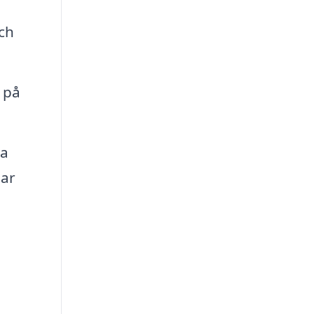
och
 på
ka
bar