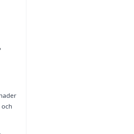
?
tnader
0 och