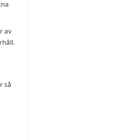
kna
r av
håll.
r så