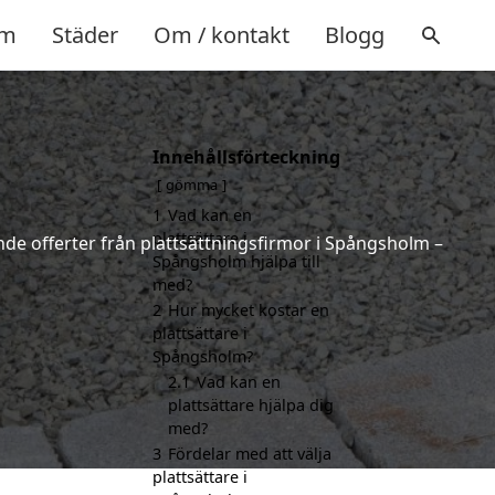
m
Städer
Om / kontakt
Blogg
Innehållsförteckning
m
gömma
1
Vad kan en
plattsättare i
ande offerter från plattsättningsfirmor i Spångsholm –
Spångsholm hjälpa till
med?
2
Hur mycket kostar en
plattsättare i
Spångsholm?
2.1
Vad kan en
plattsättare hjälpa dig
med?
3
Fördelar med att välja
plattsättare i