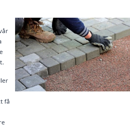
vår
a
re
t.
ler
t få
re