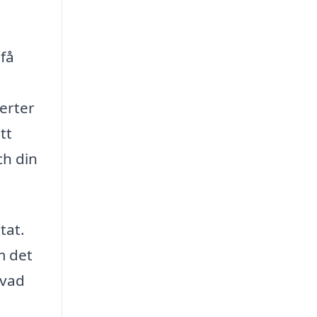
 få
ferter
tt
ch din
tat.
m det
 vad