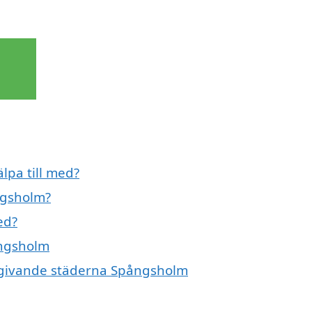
lpa till med?
ngsholm?
ed?
ångsholm
 omgivande städerna Spångsholm