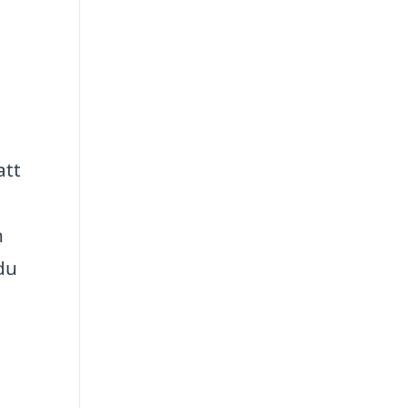
att
n
du