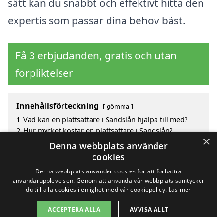
sätt kan du snabbt och effektivt hitta den
expertis som passar dina behov bäst.
Få 3 erbjudanden, gratis och utan
förpliktelser
Innehållsförteckning
gömma
1
Vad kan en plattsättare i Sandslån hjälpa till med?
2
Hur mycket kostar en plattsättare i Sandslån?
×
3
Fördelar med att välja plattsättare i Sandslån
Denna webbplats använder
4
Sök efter en skicklig plattsättare i de omgivande
cookies
städerna till Sandslån
Denna webbplats använder cookies för att förbättra
användarupplevelsen. Genom att använda vår webbplats samtycker
du till alla cookies i enlighet med vår cookiepolicy.
Läs mer
Copyright 2026 - Pilanto Aps
ACCEPTERA ALLA
AVVISA ALLT