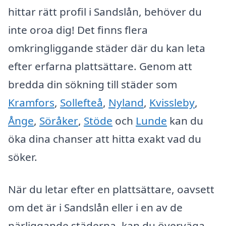
hittar rätt profil i Sandslån, behöver du
inte oroa dig! Det finns flera
omkringliggande städer där du kan leta
efter erfarna plattsättare. Genom att
bredda din sökning till städer som
Kramfors
,
Sollefteå
,
Nyland
,
Kvissleby
,
Ånge
,
Söråker
,
Stöde
och
Lunde
kan du
öka dina chanser att hitta exakt vad du
söker.
När du letar efter en plattsättare, oavsett
om det är i Sandslån eller i en av de
närliggande städerna, kan du överväga