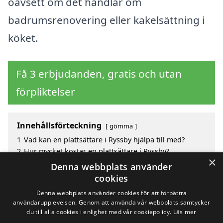
oavsett om det handlar om
badrumsrenovering eller kakelsättning i
köket.
Få 3 erbjudanden, gratis och utan
förpliktelser
Innehållsförteckning
gömma
1
Vad kan en plattsättare i Ryssby hjälpa till med?
2
Hur mycket kostar en plattsättare i Ryssby?
×
3
Fördelar med att välja plattsättare i Ryssby
Denna webbplats använder
4
Sök efter en skicklig plattsättare i de omgivande
cookies
städerna Ryssby
Denna webbplats använder cookies för att förbättra
användarupplevelsen. Genom att använda vår webbplats samtycker
du till alla cookies i enlighet med vår cookiepolicy.
Läs mer