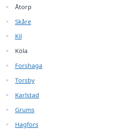
Åtorp
Skåre
Kil
Köla
Forshaga
Torsby
Karlstad
Grums
Hagfors