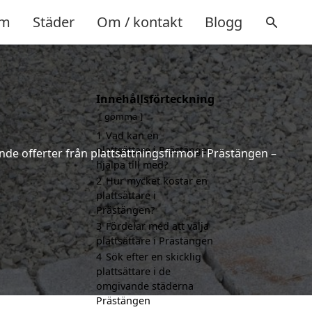
m
Städer
Om / kontakt
Blogg
Innehållsförteckning
gömma
1
Vad kan en
plattsättare i Prästängen
ande offerter från plattsättningsfirmor i Prästängen –
hjälpa till med?
2
Hur mycket kostar en
plattsättare i
Prästängen?
3
Fördelar med att välja
plattsättare i Prästängen
4
Sök efter en skicklig
plattsättare i de
omgivande städerna
Prästängen