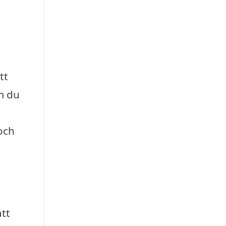
tt
om du
 och
att