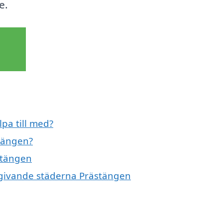
e.
lpa till med?
stängen?
ästängen
omgivande städerna Prästängen