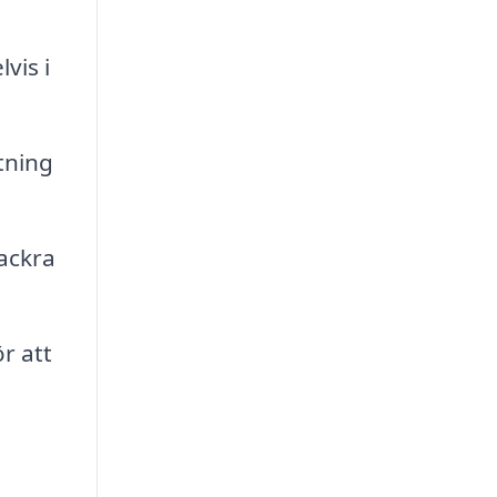
vis i
tning
vackra
r att