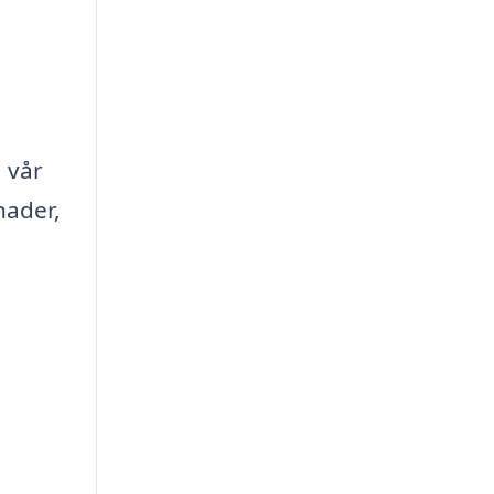
a vår
nader,