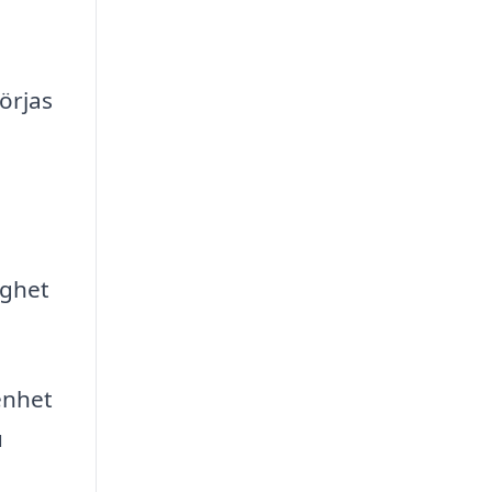
örjas
gghet
renhet
u
a