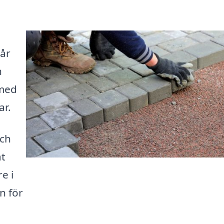
vår
h
 med
ar.
och
at
e i
n för