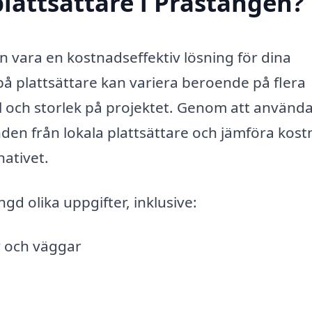
lattsättare i Prästängen?
an vara en kostnadseffektiv lösning för dina
å plattsättare kan variera beroende på flera
al och storlek på projektet. Genom att använd
nden från lokala plattsättare och jämföra kost
nativet.
gd olika uppgifter, inklusive:
v och väggar