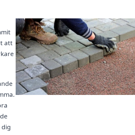
mmit
t att
rkare
rande
hemma.
öra
åde
 dig