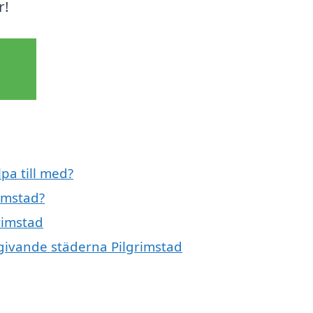
r!
lpa till med?
rimstad?
grimstad
omgivande städerna Pilgrimstad