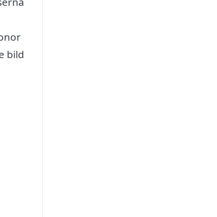
iserna
ronor
e bild