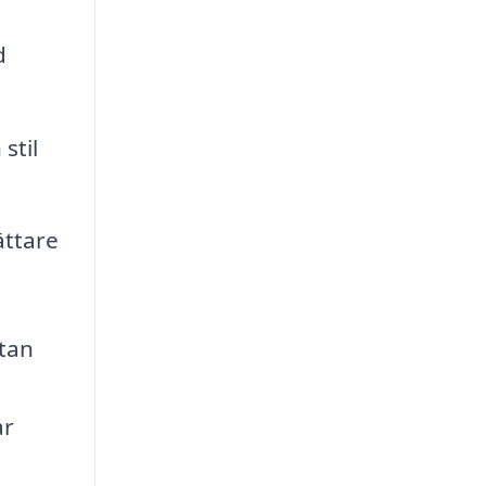
d
stil
ättare
utan
år