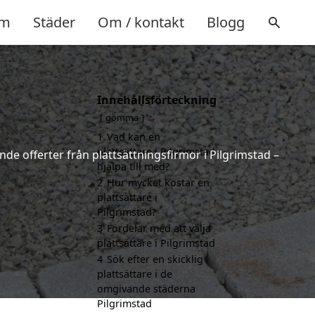
m
Städer
Om / kontakt
Blogg
Innehållsförteckning
gömma
1
Vad kan en
plattsättare i Pilgrimstad
nde offerter från plattsättningsfirmor i Pilgrimstad –
hjälpa till med?
2
Hur mycket kostar en
plattsättare i
Pilgrimstad?
3
Fördelar med att välja
plattsättare i Pilgrimstad
4
Sök efter en skicklig
plattsättare i de
omgivande städerna
Pilgrimstad