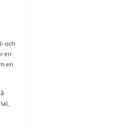
l- och
är en
om en
på
ial,