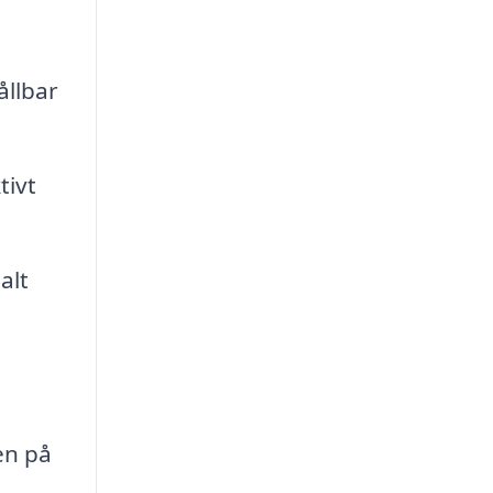
ållbar
tivt
alt
en på