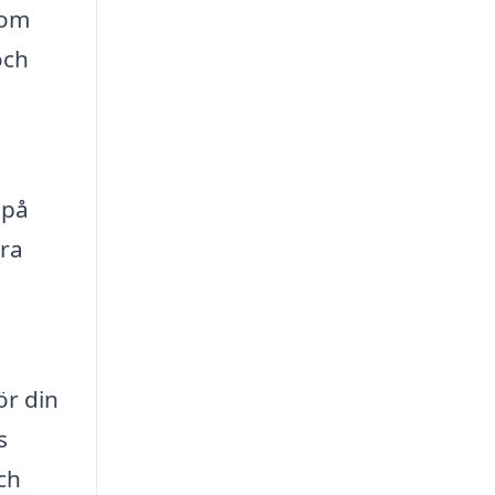
som
och
 på
bra
ör din
s
ch