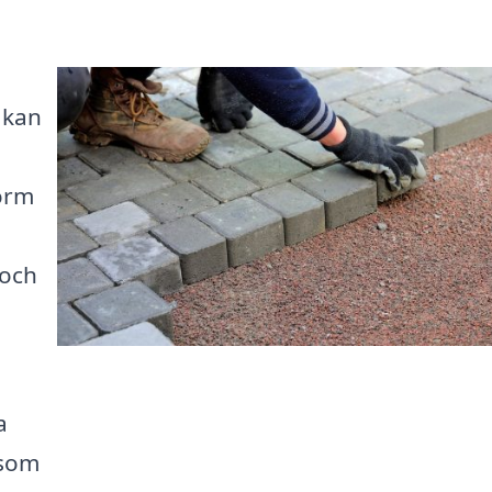
 kan
orm
 och
a
 som