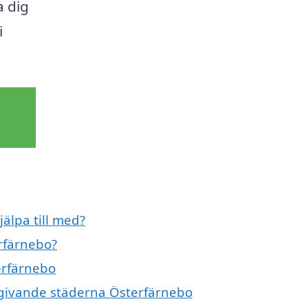
a dig
i
älpa till med?
erfärnebo?
terfärnebo
omgivande städerna Österfärnebo