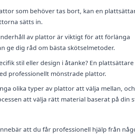
ttor som behöver tas bort, kan en plattsätta
ttorna sätts in.
erhåll av plattor är viktigt för att förlänga
kan ge dig råd om bästa skötselmetoder.
ifik stil eller design i åtanke? En plattsättare
med professionellt mönstrade plattor.
ga olika typer av plattor att välja mellan, oc
essen att välja rätt material baserat på din st
 innebär att du får professionell hjälp från nå