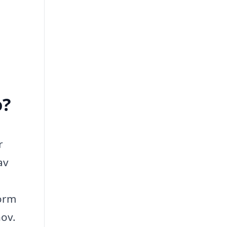
o?
r
av
form
hov.