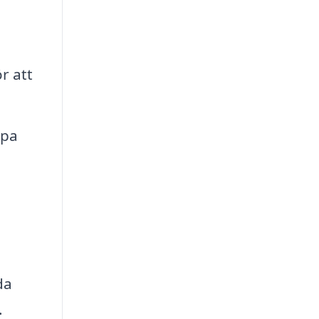
r att
lpa
da
.