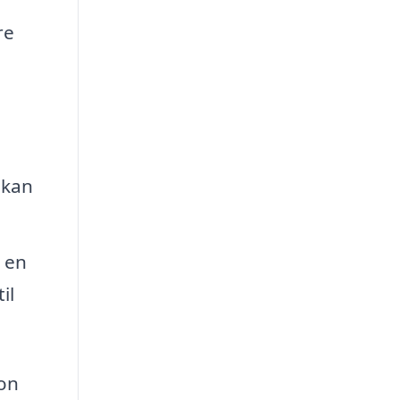
re
 kan
h en
il
gon