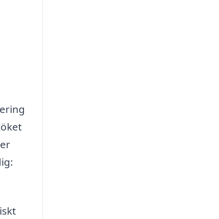
vering
köket
ter
ig:
iskt