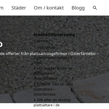
m
Städer
Om / kontakt
Blogg
Innehållsförteckning
o
gömma
1
Vad kan en
plattsättare i
nde offerter från plattsättningsfirmor i Österfärnebo –
Österfärnebo hjälpa till
med?
2
Hur mycket kostar en
plattsättare i
Österfärnebo?
3
Fördelar med att välja
plattsättare i
Österfärnebo
4
Sök efter en skicklig
plattsättare i de