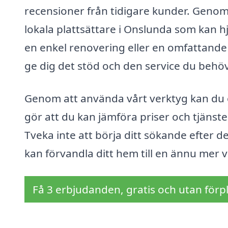
recensioner från tidigare kunder. Genom
lokala plattsättare i Onslunda som kan h
en enkel renovering eller en omfattande
ge dig det stöd och den service du behöv
Genom att använda vårt verktyg kan du oc
gör att du kan jämföra priser och tjänster
Tveka inte att börja ditt sökande efter 
kan förvandla ditt hem till en ännu mer v
Få 3 erbjudanden, gratis och utan förpl