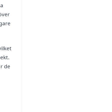
ta
över
ggare
ilket
jekt.
ur de