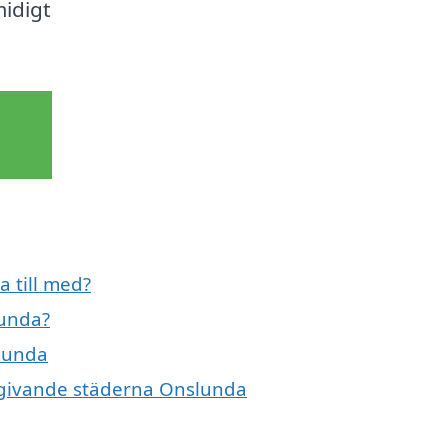
midigt
a till med?
lunda?
slunda
 omgivande städerna Onslunda