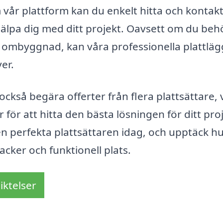
 vår plattform kan du enkelt hitta och kontak
jälpa dig med ditt projekt. Oavsett om du beh
 ombyggnad, kan våra professionella plattlä
er.
kså begära offerter från flera plattsättare, v
 för att hitta den bästa lösningen för ditt pro
den perfekta plattsättaren idag, och upptäck h
acker och funktionell plats.
iktelser