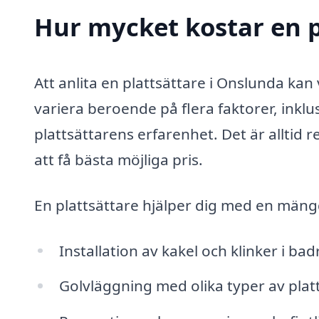
Hur mycket kostar en p
Att anlita en plattsättare i Onslunda kan 
variera beroende på flera faktorer, inklu
plattsättarens erfarenhet. Det är alltid
att få bästa möjliga pris.
En plattsättare hjälper dig med en mängd
Installation av kakel och klinker i b
Golvläggning med olika typer av plat