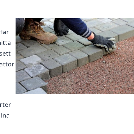
 Här
itta
sett
attor
rter
dina