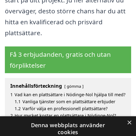
överväger, desto större chans har du att
hitta en kvalificerad och prisvärd
plattsättare.
Få 3 erbjudanden, gratis och utan
förpliktelser
Innehållsförteckning
gömma
1
Vad kan en plattsättare i Nödinge-Nol hjälpa till med?
1.1
Vanliga tjänster som en plattsättare erbjuder
1.2
Varför välja en professionell plattsättare?
2
Hur mycket kostar en plattsättare i Nödinge-Nol?
×
3
Fördelar med att välja plattsättare i Nödinge-Nol
Denna webbplats använder
4
Sök efter en skicklig plattsättare i de omgivande
cookies
städerna Nödinge-Nol