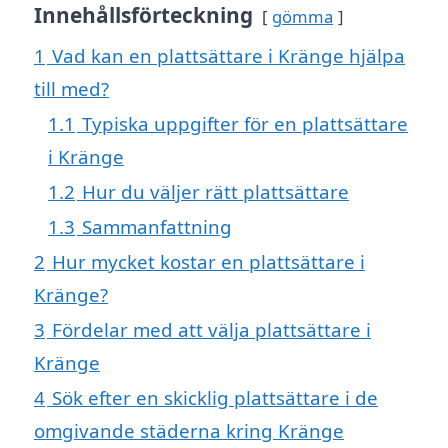
Innehållsförteckning
gömma
1
Vad kan en plattsättare i Kränge hjälpa
till med?
1.1
Typiska uppgifter för en plattsättare
i Kränge
1.2
Hur du väljer rätt plattsättare
1.3
Sammanfattning
2
Hur mycket kostar en plattsättare i
Kränge?
3
Fördelar med att välja plattsättare i
Kränge
4
Sök efter en skicklig plattsättare i de
omgivande städerna kring Kränge