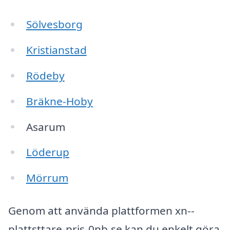
Sölvesborg
Kristianstad
Rödeby
Bräkne-Hoby
Asarum
Löderup
Mörrum
Genom att använda plattformen xn--
plattsttare-pris-0nb.se kan du enkelt göra