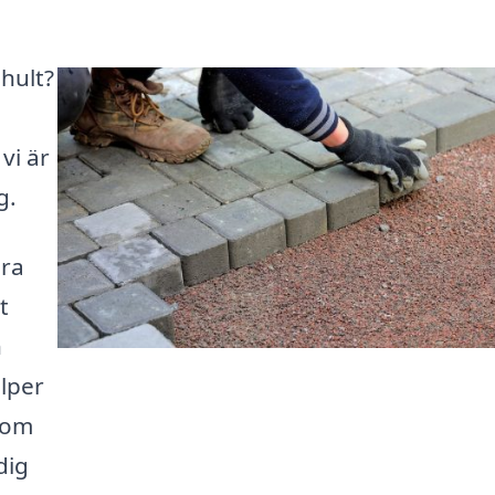
shult?
vi är
g.
ära
t
n
älper
 som
dig