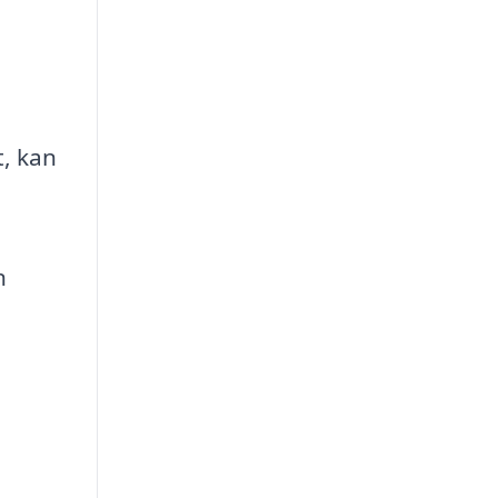
, kan
n