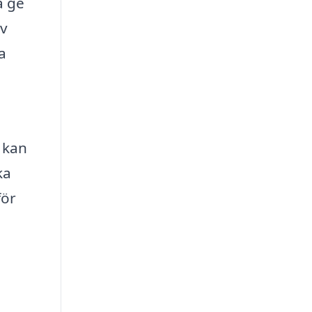
å ge
av
a
 kan
ka
för