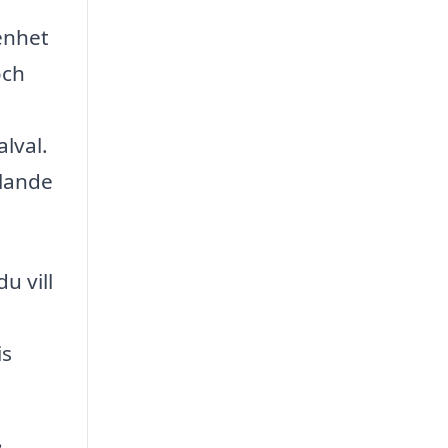
renhet
och
lval.
llande
u vill
is