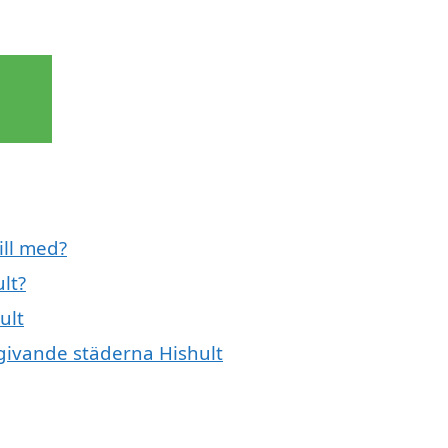
ill med?
lt?
ult
omgivande städerna Hishult