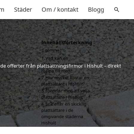
m
Städer
Om / kontakt
Blogg
Innehållsförteckning
gömma
1
Vad kan en
plattsättare i Hishult
de offerter från plattsättningsfirmor i Hishult – direkt
hjälpa till med?
2
Hur mycket kostar en
plattsättare i Hishult?
3
Fördelar med att välja
plattsättare i Hishult
4
Sök efter en skicklig
plattsättare i de
omgivande städerna
Hishult