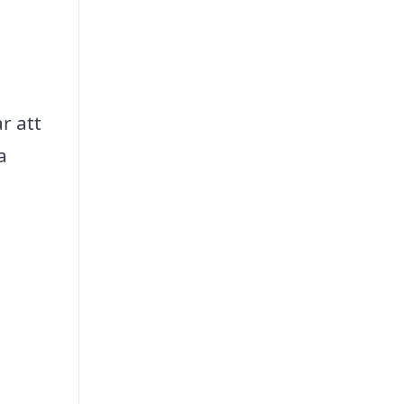
r att
a