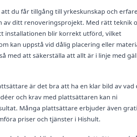
r att du får tillgång till yrkeskunskap och erfa
av ditt renoveringsprojekt. Med rätt teknik 
 installationen blir korrekt utförd, vilket
m kan uppstå vid dålig placering eller materia
å med att säkerställa att allt är i linje med gä
ttsättare är det bra att ha en klar bild av vad d
déer och krav med plattsättaren kan ni
sultat. Många plattsättare erbjuder även grat
ämföra priser och tjänster i Hishult.