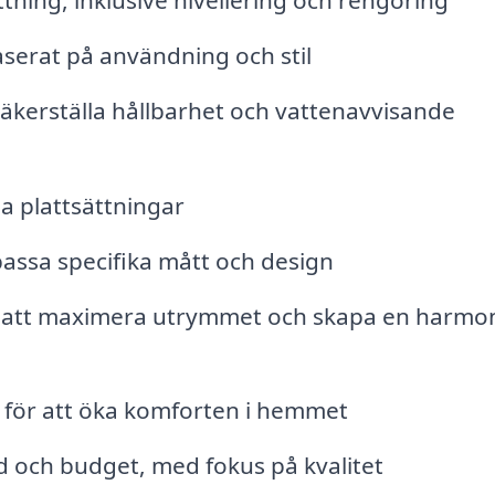
tning, inklusive nivellering och rengöring
 baserat på användning och stil
säkerställa hållbarhet och vattenavvisande
a plattsättningar
 passa specifika mått och design
r att maximera utrymmet och skapa en harmo
 för att öka komforten i hemmet
d och budget, med fokus på kvalitet