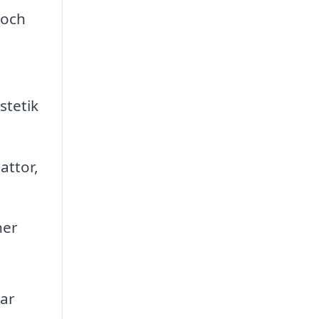
 och
stetik
attor,
ner
har