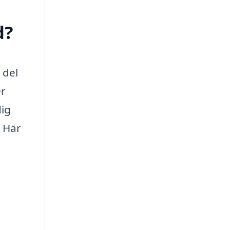
d?
 del
er
dig
. Här