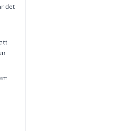
är det
att
en
dem