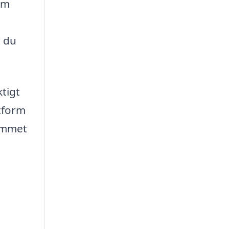
rm
t du
ktigt
ttform
rymmet