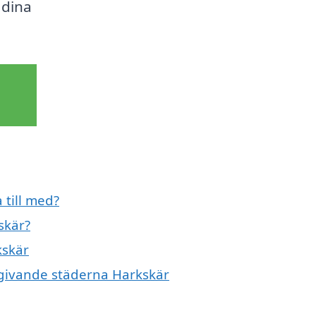
 dina
 till med?
skär?
kskär
omgivande städerna Harkskär