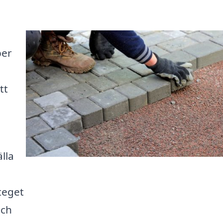
per
tt
lla
steget
och