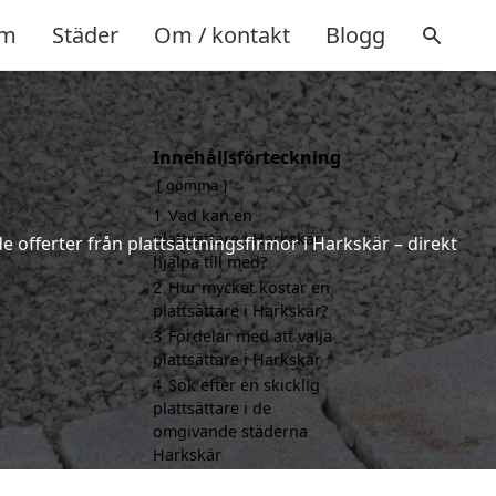
m
Städer
Om / kontakt
Blogg
Innehållsförteckning
gömma
1
Vad kan en
plattsättare i Harkskär
e offerter från plattsättningsfirmor i Harkskär – direkt
hjälpa till med?
2
Hur mycket kostar en
plattsättare i Harkskär?
3
Fördelar med att välja
plattsättare i Harkskär
4
Sök efter en skicklig
plattsättare i de
omgivande städerna
Harkskär