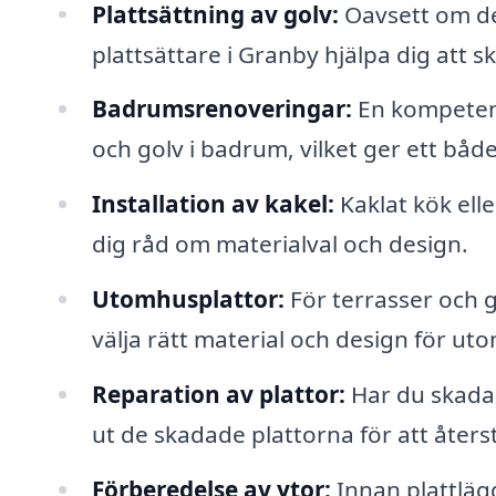
Plattsättning av golv:
Oavsett om det
plattsättare i Granby hjälpa dig att s
Badrumsrenoveringar:
En kompetent
och golv i badrum, vilket ger ett både 
Installation av kakel:
Kaklat kök ell
dig råd om materialval och design.
Utomhusplattor:
För terrasser och g
välja rätt material och design för ut
Reparation av plattor:
Har du skadad
ut de skadade plattorna för att åters
Förberedelse av ytor:
Innan plattlägg