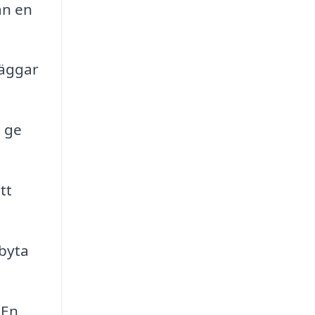
an en
väggar
n ge
tt
 byta
 En