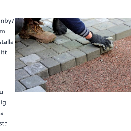
ranby?
rm
tälla
itt
du
dig
ra
sta