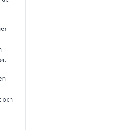
ner
h
er.
 en
.
t och