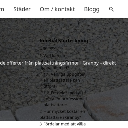
m
Städer
Om / kontakt
Blogg
Innehållsförteckning
gömma
1
Vad kan en
plattsättare i Granby
de offerter från plattsättningsfirmor i Granby – direkt
hjälpa till med?
1.1
Vanliga uppgifter
en plattsättare kan
utföra:
1.2
Fördelar med att
anlita en professionell
plattsättare:
2
Hur mycket kostar en
plattsättare i Granby?
3
Fördelar med att välja