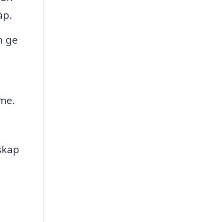
äp.
h ge
mme.
nskap