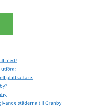
ill med?
 utföra:
ll plattsättare:
nby?
anby
mgivande städerna till Granby