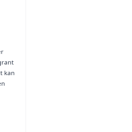
er
grant
kt kan
en