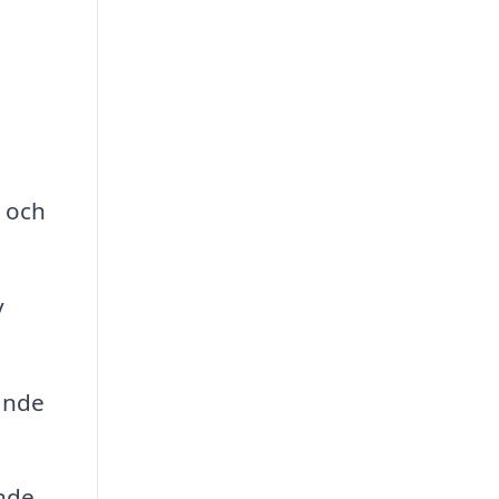
d och
v
lande
ande