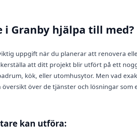
 i Granby hjälpa till med?
 viktig uppgift när du planerar att renovera ell
rställa att ditt projekt blir utfört på ett nog
r badrum, kök, eller utomhusytor. Men vad exa
n översikt över de tjänster och lösningar som 
tare kan utföra: