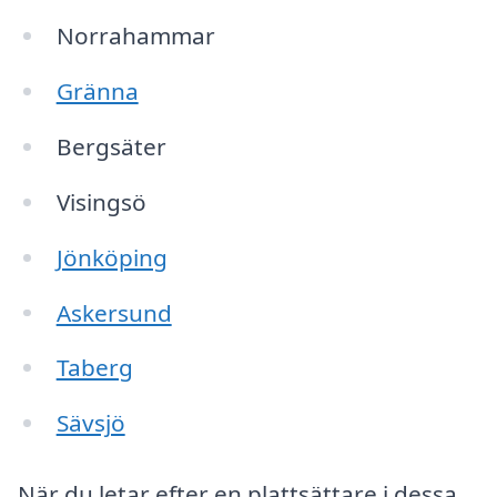
Norrahammar
Gränna
Bergsäter
Visingsö
Jönköping
Askersund
Taberg
Sävsjö
När du letar efter en plattsättare i dessa