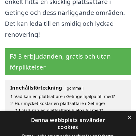
enkelt hitta en skicklig plattsättare i
Getinge och dess närliggande områden.
Det kan leda till en smidig och lyckad
renovering!
Få 3 erbjudanden, gratis och utan
förpliktelser
Innehållsförteckning
gömma
1
Vad kan en plattsättare i Getinge hjälpa till med?
2
Hur mycket kostar en plattsättare i Getinge?
2.1
Vad kan en plattsättare hjälpa till med?
×
3
Fördelar med att välja plattsättare i Getinge
Denna webbplats använder
4
Sök efter en skicklig plattsättare i de omgivande
cookies
städerna kring Getinge
Denna webbplats använder cookies för att förbättra