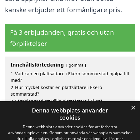
kanske erbjuder ett förmånligare pris.
Få 3 erbjudanden, gratis och utan
förpliktelser
Innehållsförteckning
gömma
1
Vad kan en plattsättare i Ekerö sommarstad hjälpa till
med?
2
Hur mycket kostar en plattsättare i Ekerö
sommarstad?
3
Fördelar med att välja plattsättare i Ekerö
×
sommarstad
Denna webbplats använder
4
Sök efter en skicklig plattsättare i de omgivande
cookies
städerna Ekerö sommarstad
Denna webbplats använder cookies för att förbättra
användarupplevelsen. Genom att använda vår webbplats samtycker
du till alla cookies i enlighet med vår cookiepolicy.
Läs mer