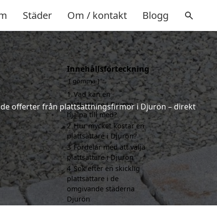
m
Städer
Om / kontakt
Blogg
Innehållsförteckning
gömma
1
Vad kan en
plattsättare i Djurön
de offerter från plattsättningsfirmor i Djurön – direkt
hjälpa till med?
2
Hur mycket kostar en
plattsättare i Djurön?
3
Fördelar med att välja
plattsättare i Djurön
4
Sök efter en skicklig
plattsättare i de
omgivande städerna
Djurön