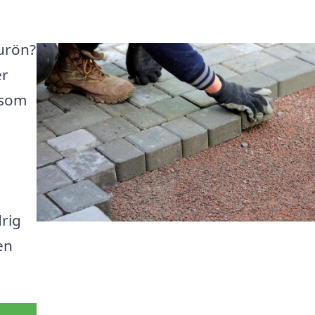
jurön?
er
 som
drig
en