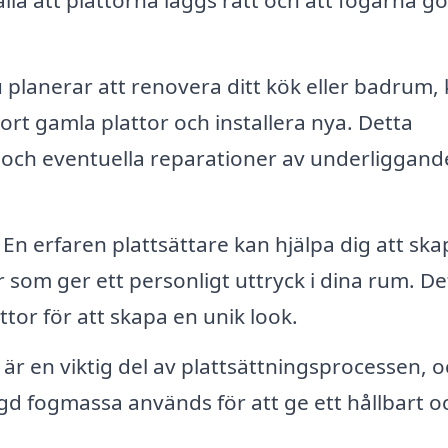
älla att plattorna läggs rätt och att fogarna gö
planerar att renovera ditt kök eller badrum,
 bort gamla plattor och installera nya. Detta
 och eventuella reparationer av underliggand
En erfaren plattsättare kan hjälpa dig att ska
om ger ett personligt uttryck i dina rum. De
tor för att skapa en unik look.
är en viktig del av plattsättningsprocessen, 
ngd fogmassa används för att ge ett hållbart o