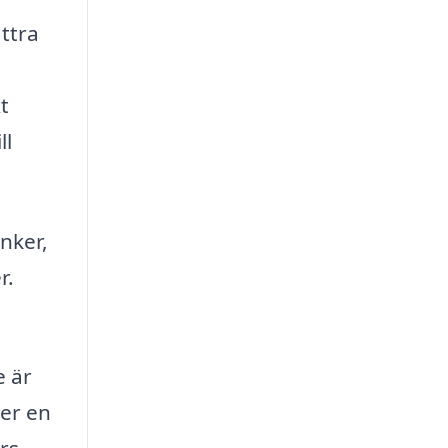
ättra
t
ll
inker,
r.
e är
mer en