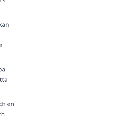
rs
 kan
e
pa
tta
och en
ch