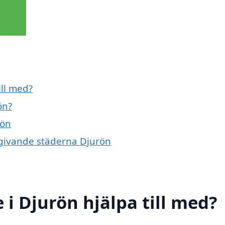
ill med?
ön?
rön
omgivande städerna Djurön
 i Djurön hjälpa till med?