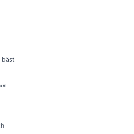
u bäst
sa
ch