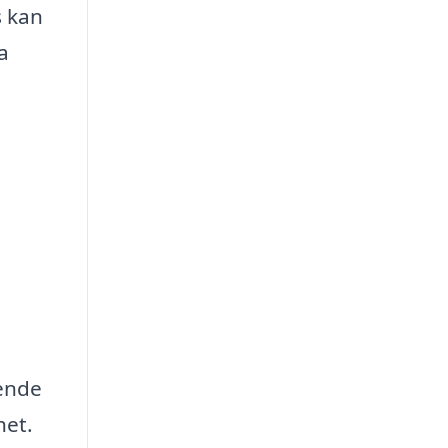
s kan
a
oende
het.