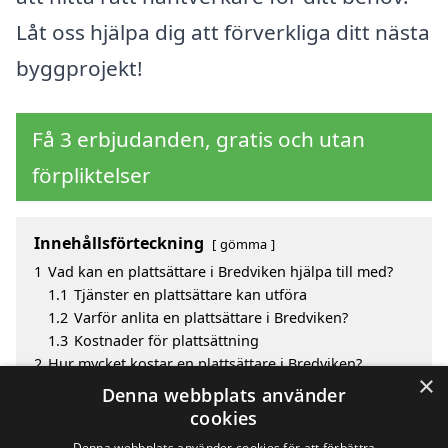
Låt oss hjälpa dig att förverkliga ditt nästa
byggprojekt!
Få 3 erbjudanden, gratis och utan
förpliktelser
Innehållsförteckning
gömma
1
Vad kan en plattsättare i Bredviken hjälpa till med?
1.1
Tjänster en plattsättare kan utföra
1.2
Varför anlita en plattsättare i Bredviken?
1.3
Kostnader för plattsättning
2
Hur mycket kostar en plattsättare i Bredviken?
×
3
Fördelar med att välja plattsättare i Bredviken
Denna webbplats använder
4
Sök efter en skicklig plattsättare i de omgivande
cookies
städerna Bredviken
Denna webbplats använder cookies för att förbättra