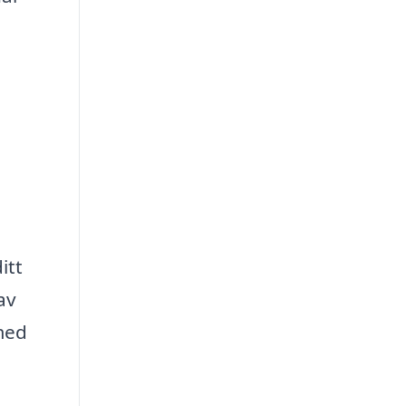
itt
av
 med