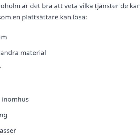
boholm är det bra att veta vilka tjänster de ka
som en plattsättare kan lösa:
rum
 andra material
r
h inomhus
ing
asser