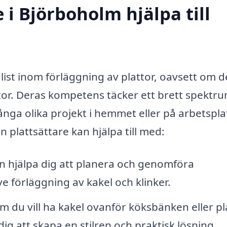
 i Björboholm hjälpa till
list inom förläggning av plattor, oavsett om d
or. Deras kompetens täcker ett brett spektr
ånga olika projekt i hemmet eller på arbetspla
 plattsättare kan hjälpa till med:
n hjälpa dig att planera och genomföra
e förläggning av kakel och klinker.
 du vill ha kakel ovanför köksbänken eller pl
dig att skapa en stilren och praktisk lösning.