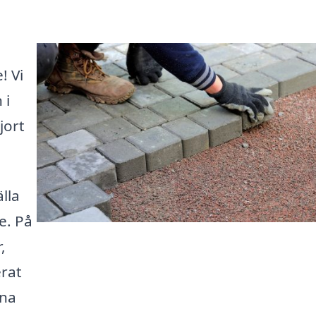
! Vi
 i
jort
lla
e. På
,
erat
ina