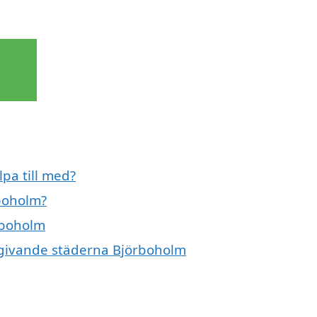
lpa till med?
rboholm?
örboholm
omgivande städerna Björboholm