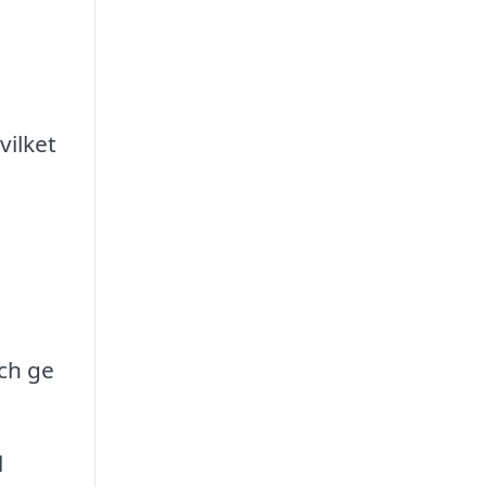
vilket
och ge
l