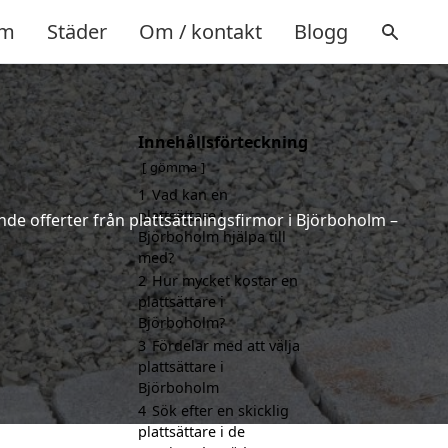
m
Städer
Om / kontakt
Blogg
Innehållsförteckning
gömma
1
Vad kan en
plattsättare i
ande offerter från plattsättningsfirmor i Björboholm –
Björboholm hjälpa till
med?
2
Hur mycket kostar en
plattsättare i
Björboholm?
3
Fördelar med att välja
plattsättare i
Björboholm
4
Sök efter en skicklig
plattsättare i de