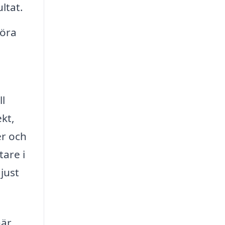
ltat.
göra
ll
kt,
er och
tare i
just
här