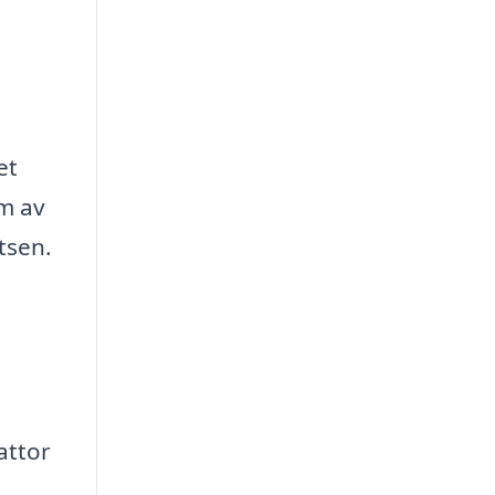
et
um av
tsen.
attor