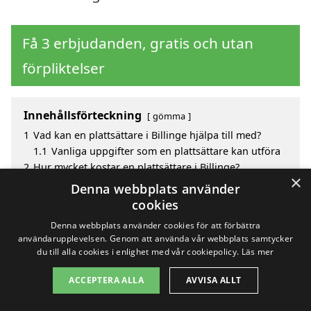
Få 3 erbjudanden, gratis och utan
förpliktelser
Innehållsförteckning
gömma
1
Vad kan en plattsättare i Billinge hjälpa till med?
1.1
Vanliga uppgifter som en plattsättare kan utföra
2
Hur mycket kostar en plattsättare i Billinge?
×
3
Fördelar med att välja plattsättare i Billinge
Denna webbplats använder
4
Sök efter en skicklig plattsättare i de omgivande
cookies
städerna Billinge
Denna webbplats använder cookies för att förbättra
användarupplevelsen. Genom att använda vår webbplats samtycker
du till alla cookies i enlighet med vår cookiepolicy.
Läs mer
Copyright 2026 - Pilanto Aps
ACCEPTERA ALLA
AVVISA ALLT
Hem
Om / kontakt
Blogg
Webbplatskarta
Villkor