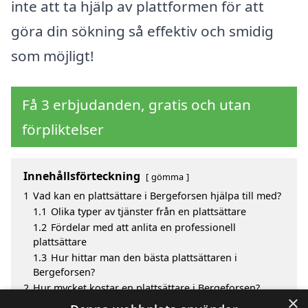
inte att ta hjälp av plattformen för att
göra din sökning så effektiv och smidig
som möjligt!
Få 3 erbjudanden, gratis och utan
förpliktelser
Innehållsförteckning
gömma
1
Vad kan en plattsättare i Bergeforsen hjälpa till med?
1.1
Olika typer av tjänster från en plattsättare
1.2
Fördelar med att anlita en professionell
plattsättare
1.3
Hur hittar man den bästa plattsättaren i
Bergeforsen?
2
Hur mycket kostar en plattsättare i Bergeforsen?
×
3
Fördelar med att välja plattsättare i Bergeforsen