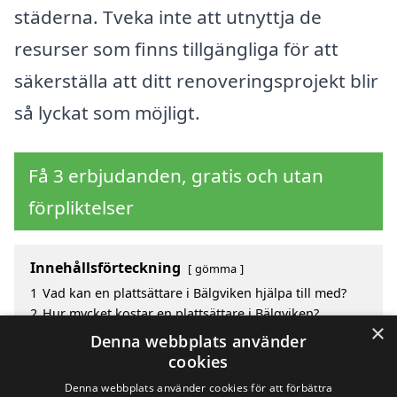
städerna. Tveka inte att utnyttja de
resurser som finns tillgängliga för att
säkerställa att ditt renoveringsprojekt blir
så lyckat som möjligt.
Få 3 erbjudanden, gratis och utan
förpliktelser
Innehållsförteckning
gömma
1
Vad kan en plattsättare i Bälgviken hjälpa till med?
2
Hur mycket kostar en plattsättare i Bälgviken?
×
3
Fördelar med att välja plattsättare i Bälgviken
Denna webbplats använder
4
Sök efter en skicklig plattsättare i de omgivande
cookies
städerna Bälgviken
Denna webbplats använder cookies för att förbättra