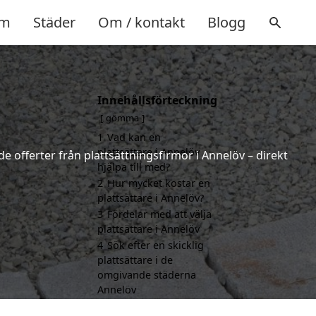
m
Städer
Om / kontakt
Blogg
Innehållsförteckning
gömma
1
Vad kan en
plattsättare i Annelöv
de offerter från plattsättningsfirmor i Annelöv – direkt
hjälpa till med?
2
Hur mycket kostar en
plattsättare i Annelöv?
3
Fördelar med att välja
plattsättare i Annelöv
4
Sök efter en skicklig
plattsättare i de
omgivande städerna
Annelöv