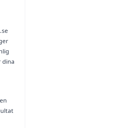
.se
 ger
nlig
r dina
 en
ultat