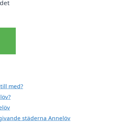
 det
till med?
löv?
elöv
omgivande städerna Annelöv