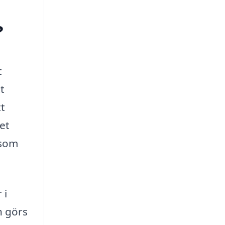
?
t
t
tt
det
 som
 i
n görs