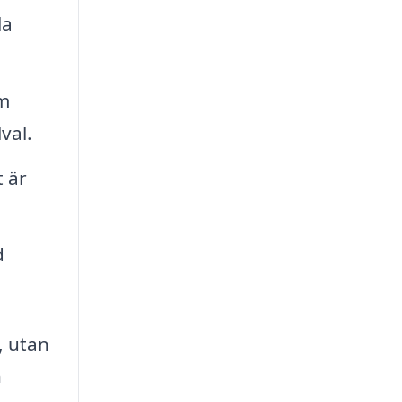
la
om
val.
t är
d
, utan
h