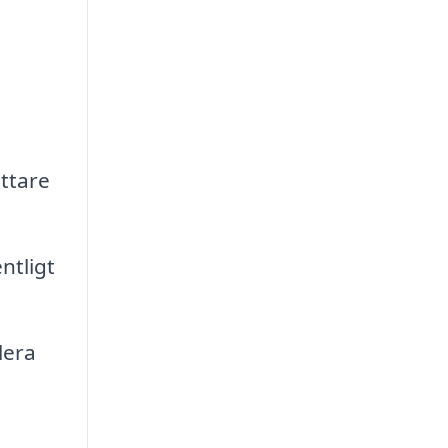
ättare
ntligt
lera