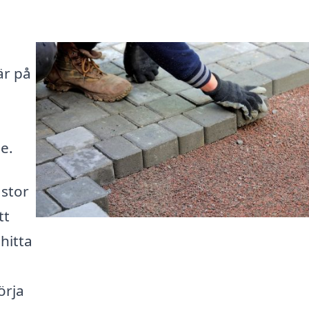
är på
a
e.
 stor
tt
 hitta
örja