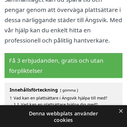
pengar genom att överväga plattsättare i
dessa närliggande städer till Ängsvik. Med
vår hjälp kan du enkelt hitta en
professionell och pålitlig hantverkare.
Få 3 erbjudanden, gratis och utan
förpliktelser
Innehållsförteckning
gömma
1
Vad kan en plattsättare i Ängsvik hjälpa till med?
1.1
Vad kan en plattsättare hjälpa dig med?
×
2
Fördelar med att välja plattsättare i Ängsvik
Denna webbplats använder
3
Sök efter en skicklig plattsättare i de omgivande
cookies
städerna Ängsvik