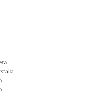
eta
ställa
h
n