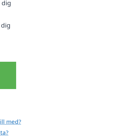
 dig
 dig
ill med?
sta?