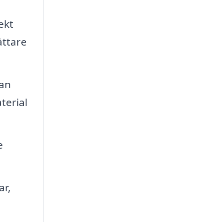
ekt
ättare
lan
terial
e
ar,