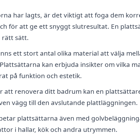
orna har lagts, är det viktigt att foga dem korr
h för att ge ett snyggt slutresultat. En platts
rätt sätt.
nns ett stort antal olika material att välja mel
 Plattsättarna kan erbjuda insikter om vilka ma
rat på funktion och estetik.
 att renovera ditt badrum kan en plattsättar
iven vägg till den avslutande plattläggningen.
etar plattsättarna även med golvbeläggning
lattor i hallar, kök och andra utrymmen.