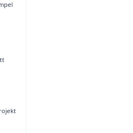
empel
tt
rojekt