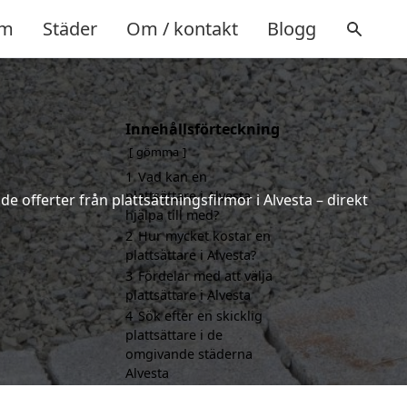
m
Städer
Om / kontakt
Blogg
Innehållsförteckning
gömma
1
Vad kan en
plattsättare i Alvesta
de offerter från plattsättningsfirmor i Alvesta – direkt
hjälpa till med?
2
Hur mycket kostar en
plattsättare i Alvesta?
3
Fördelar med att välja
plattsättare i Alvesta
4
Sök efter en skicklig
plattsättare i de
omgivande städerna
Alvesta