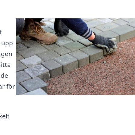
t
a upp
ingen
itta
åde
r för
kelt