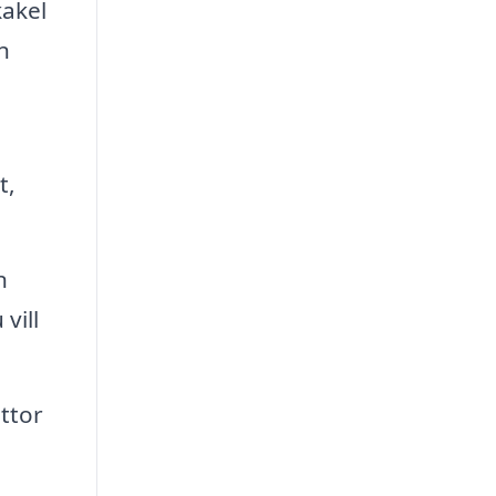
kakel
n
t,
n
vill
ttor