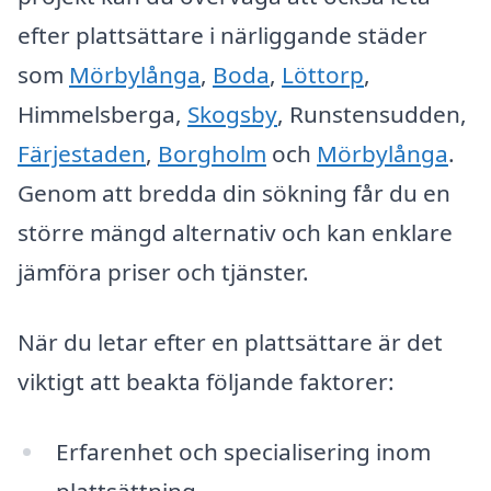
efter plattsättare i närliggande städer
som
Mörbylånga
,
Boda
,
Löttorp
,
Himmelsberga,
Skogsby
, Runstensudden,
Färjestaden
,
Borgholm
och
Mörbylånga
.
Genom att bredda din sökning får du en
större mängd alternativ och kan enklare
jämföra priser och tjänster.
När du letar efter en plattsättare är det
viktigt att beakta följande faktorer:
Erfarenhet och specialisering inom
plattsättning.